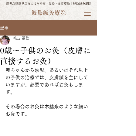
鹿児島県鹿児島市のはり治療・温灸・食事療法｜鮫島鍼灸療院
鮫島鍼灸療院
記事
椛丘 麗歌
0歳〜子供のお灸（皮膚に
直接するお灸）
赤ちゃんから幼児、あるいはそれ以上
の子供の治療では、皮膚鍼を主にして
いますが、必要であればお灸もしま
す。
その場合のお灸は木綿糸のような細い
お灸です。