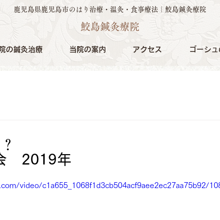
鹿児島県鹿児島市のはり治療・温灸・食事療法｜鮫島鍼灸療院
鮫島鍼灸療院
院の鍼灸治療
当院の案内
アクセス
ゴーシュ
席？
　2019年
tic.com/video/c1a655_1068f1d3cb504acf9aee2ec27aa75b92/10