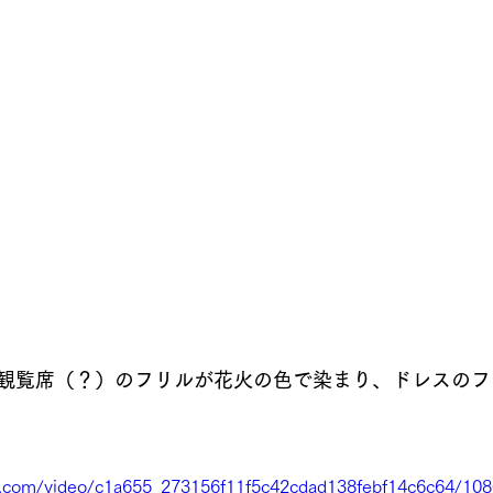
観覧席（？）のフリルが花火の色で染まり、ドレスのフ
tic.com/video/c1a655_273156f11f5c42cdad138febf14c6c64/10