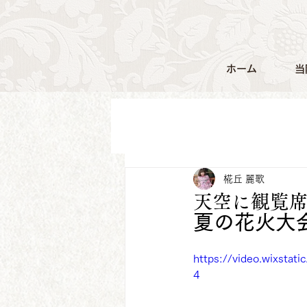
ホーム
当
椛丘 麗歌
天空に観覧
夏の花火大会
https://video.wixsta
4